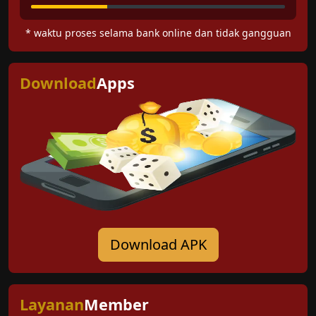
* waktu proses selama bank online dan tidak gangguan
Download
Apps
Download APK
Layanan
Member