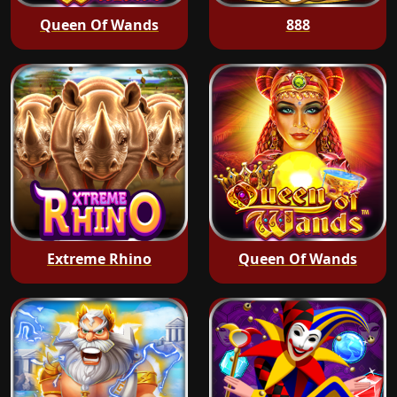
Queen Of Wands
888
Extreme Rhino
Queen Of Wands