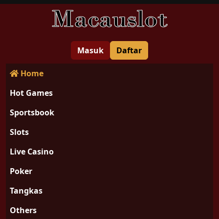
Masuk
Daftar
Home
Hot Games
Sportsbook
Slots
Live Casino
Poker
Tangkas
Others