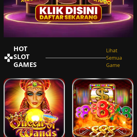
HOT
Lihat
SLOT
Semua
GAMES
Game